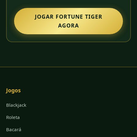
JOGAR FORTUNE TIGER
AGORA
Jogos
Blackjack
Roleta
Bacará