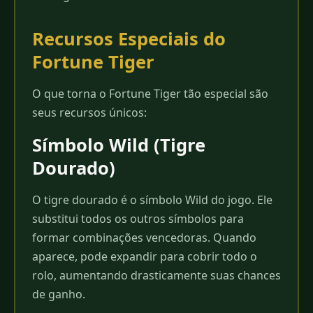
Recursos Especiais do
Fortune Tiger
O que torna o Fortune Tiger tão especial são
seus recursos únicos:
Símbolo Wild (Tigre
Dourado)
O tigre dourado é o símbolo Wild do jogo. Ele
substitui todos os outros símbolos para
formar combinações vencedoras. Quando
aparece, pode expandir para cobrir todo o
rolo, aumentando drasticamente suas chances
de ganho.