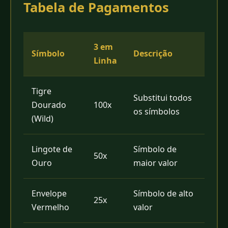
Tabela de Pagamentos
3 em
Símbolo
Descrição
Linha
Tigre
Substitui todos
Dourado
100x
os símbolos
(Wild)
Lingote de
Símbolo de
50x
Ouro
maior valor
Envelope
Símbolo de alto
25x
Vermelho
valor