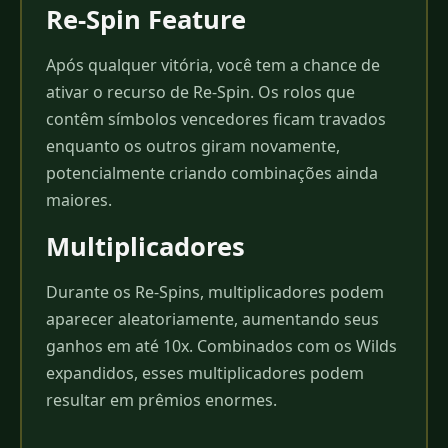
Re-Spin Feature
Após qualquer vitória, você tem a chance de
ativar o recurso de Re-Spin. Os rolos que
contêm símbolos vencedores ficam travados
enquanto os outros giram novamente,
potencialmente criando combinações ainda
maiores.
Multiplicadores
Durante os Re-Spins, multiplicadores podem
aparecer aleatoriamente, aumentando seus
ganhos em até 10x. Combinados com os Wilds
expandidos, esses multiplicadores podem
resultar em prêmios enormes.