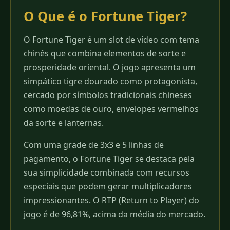
O Que é o Fortune Tiger?
O Fortune Tiger é um slot de vídeo com tema
chinês que combina elementos de sorte e
prosperidade oriental. O jogo apresenta um
simpático tigre dourado como protagonista,
cercado por símbolos tradicionais chineses
como moedas de ouro, envelopes vermelhos
da sorte e lanternas.
Com uma grade de 3x3 e 5 linhas de
pagamento, o Fortune Tiger se destaca pela
sua simplicidade combinada com recursos
especiais que podem gerar multiplicadores
impressionantes. O RTP (Return to Player) do
jogo é de 96,81%, acima da média do mercado.