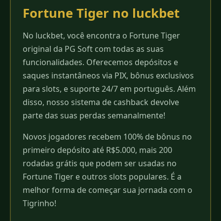
Fortune Tiger no luckbet
No luckbet, você encontra o Fortune Tiger
original da PG Soft com todas as suas
funcionalidades. Oferecemos depósitos e
saques instantâneos via PIX, bônus exclusivos
para slots, e suporte 24/7 em português. Além
disso, nosso sistema de cashback devolve
parte das suas perdas semanalmente!
Novos jogadores recebem 100% de bônus no
primeiro depósito até R$5.000, mais 200
rodadas grátis que podem ser usadas no
Fortune Tiger e outros slots populares. É a
melhor forma de começar sua jornada com o
Tigrinho!