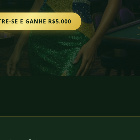
RE-SE E GANHE R$5.000