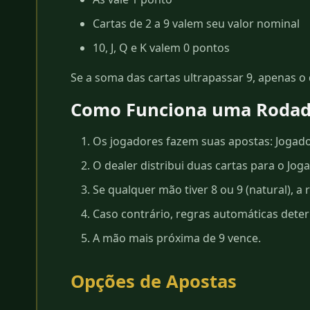
Cartas de 2 a 9 valem seu valor nominal
10, J, Q e K valem 0 pontos
Se a soma das cartas ultrapassar 9, apenas o 
Como Funciona uma Roda
Os jogadores fazem suas apostas: Jogado
O dealer distribui duas cartas para o Jog
Se qualquer mão tiver 8 ou 9 (natural), 
Caso contrário, regras automáticas deter
A mão mais próxima de 9 vence.
Opções de Apostas