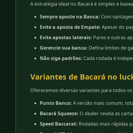
A estratégia ideal no Bacará é simples e bas
Sempre aposte na Banca:
Com vantagem 
Evite a aposta de Empate:
Apesar do pag
Evite apostas laterais:
Pares e outras ap
Gerencie sua banca:
Defina limites de g
Não siga padrões:
Cada rodada é indepen
Variantes de Bacará no luc
Oferecemos diversas variantes para todos os
Punto Banco:
A versão mais comum, tot
Bacará Squeeze:
O dealer revela as cart
Speed Baccarat:
Rodadas mais rápidas p