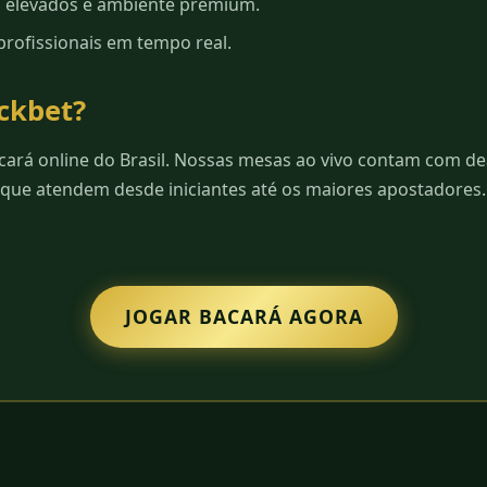
s elevados e ambiente premium.
profissionais em tempo real.
ckbet?
cará online do Brasil. Nossas mesas ao vivo contam com de
que atendem desde iniciantes até os maiores apostadores.
JOGAR BACARÁ AGORA