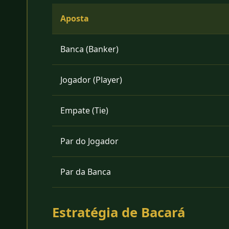
Aposta
Banca (Banker)
Jogador (Player)
Empate (Tie)
Par do Jogador
Par da Banca
Estratégia de Bacará