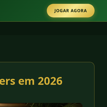
JOGAR AGORA
lers em 2026