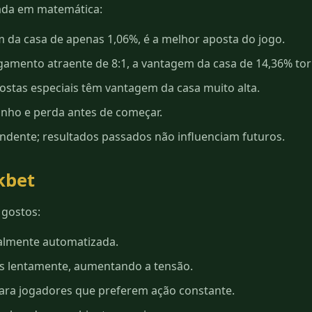
eada em matemática:
da casa de apenas 1,06%, é a melhor aposta do jogo.
amento atraente de 8:1, a vantagem da casa de 14,36% tor
ostas especiais têm vantagem da casa muito alta.
anho e perda antes de começar.
dente; resultados passados não influenciam futuros.
kbet
 gostos:
almente automatizada.
as lentamente, aumentando a tensão.
ara jogadores que preferem ação constante.