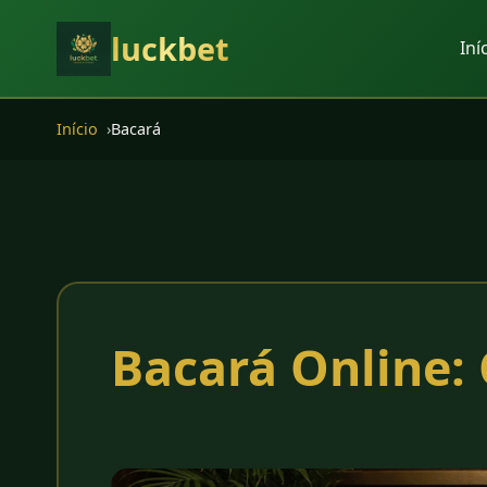
luckbet
Iní
Início
Bacará
Bacará Online: 